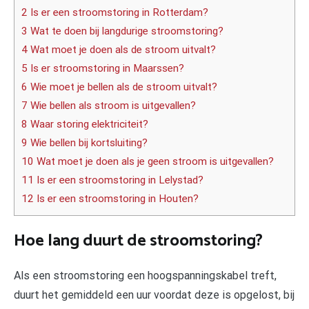
2 Is er een stroomstoring in Rotterdam?
3 Wat te doen bij langdurige stroomstoring?
4 Wat moet je doen als de stroom uitvalt?
5 Is er stroomstoring in Maarssen?
6 Wie moet je bellen als de stroom uitvalt?
7 Wie bellen als stroom is uitgevallen?
8 Waar storing elektriciteit?
9 Wie bellen bij kortsluiting?
10 Wat moet je doen als je geen stroom is uitgevallen?
11 Is er een stroomstoring in Lelystad?
12 Is er een stroomstoring in Houten?
Hoe lang duurt de stroomstoring?
Als een stroomstoring een hoogspanningskabel treft,
duurt het gemiddeld een uur voordat deze is opgelost, bij