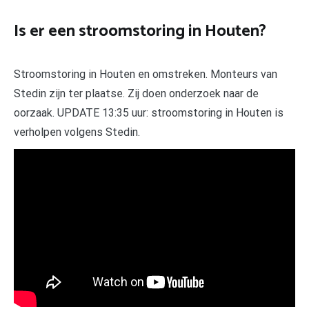
Is er een stroomstoring in Houten?
Stroomstoring in Houten en omstreken. Monteurs van
Stedin zijn ter plaatse. Zij doen onderzoek naar de
oorzaak. UPDATE 13:35 uur: stroomstoring in Houten is
verholpen volgens Stedin.