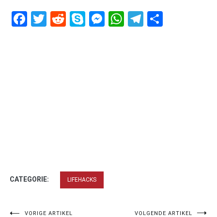
Facebook
Twitter
Reddit
Skype
Messenger
WhatsApp
Telegram
Delen
CATEGORIE:
LIFEHACKS
VORIGE ARTIKEL
VOLGENDE ARTIKEL