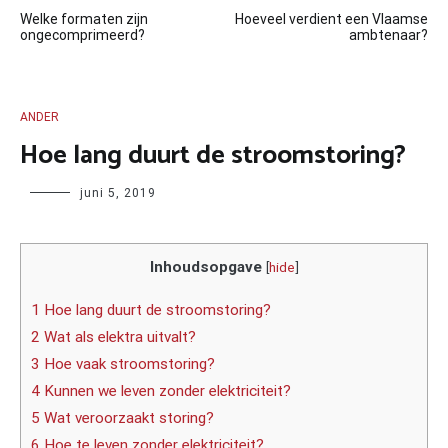
Bericht
Welke formaten zijn
Hoeveel verdient een Vlaamse
navigatie
ongecomprimeerd?
ambtenaar?
ANDER
Hoe lang duurt de stroomstoring?
Author
juni 5, 2019
Inhoudsopgave
[
hide
]
1 Hoe lang duurt de stroomstoring?
2 Wat als elektra uitvalt?
3 Hoe vaak stroomstoring?
4 Kunnen we leven zonder elektriciteit?
5 Wat veroorzaakt storing?
6 Hoe te leven zonder elektriciteit?