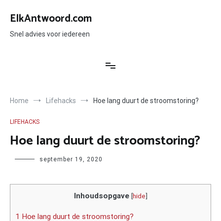
Ga
naar
ElkAntwoord.com
de
inhoud
Snel advies voor iedereen
Home
Lifehacks
Hoe lang duurt de stroomstoring?
LIFEHACKS
Hoe lang duurt de stroomstoring?
Author
september 19, 2020
Inhoudsopgave
[
hide
]
1 Hoe lang duurt de stroomstoring?