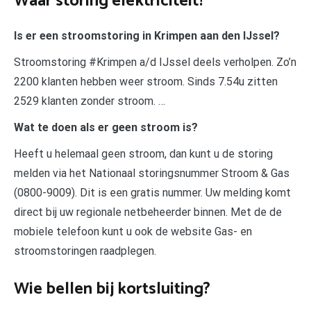
Waar storing elektriciteit?
Is er een stroomstoring in Krimpen aan den IJssel?
Stroomstoring #Krimpen a/d IJssel deels verholpen. Zo’n
2200 klanten hebben weer stroom. Sinds 7.54u zitten
2529 klanten zonder stroom. …
Wat te doen als er geen stroom is?
Heeft u helemaal geen stroom, dan kunt u de storing
melden via het Nationaal storingsnummer Stroom & Gas
(0800-9009). Dit is een gratis nummer. Uw melding komt
direct bij uw regionale netbeheerder binnen. Met de de
mobiele telefoon kunt u ook de website Gas- en
stroomstoringen raadplegen.
Wie bellen bij kortsluiting?