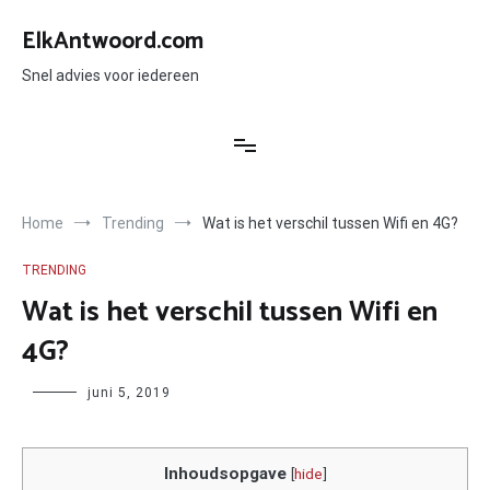
Ga
naar
ElkAntwoord.com
de
inhoud
Snel advies voor iedereen
Home
Trending
Wat is het verschil tussen Wifi en 4G?
TRENDING
Wat is het verschil tussen Wifi en
4G?
Author
juni 5, 2019
Inhoudsopgave
[
hide
]