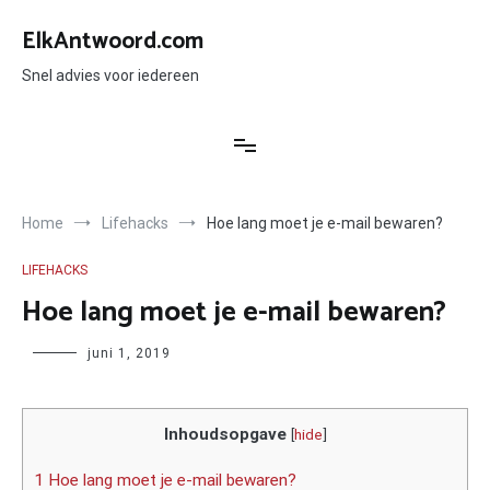
Ga
naar
ElkAntwoord.com
de
inhoud
Snel advies voor iedereen
Home
Lifehacks
Hoe lang moet je e-mail bewaren?
LIFEHACKS
Hoe lang moet je e-mail bewaren?
Author
juni 1, 2019
Inhoudsopgave
[
hide
]
1 Hoe lang moet je e-mail bewaren?