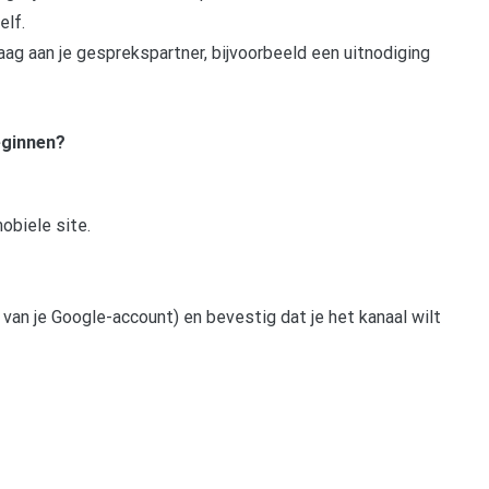
elf.
aag aan je gesprekspartner, bijvoorbeeld een uitnodiging
eginnen?
obiele site.
an je Google-account) en bevestig dat je het kanaal wilt
pp
gram
len