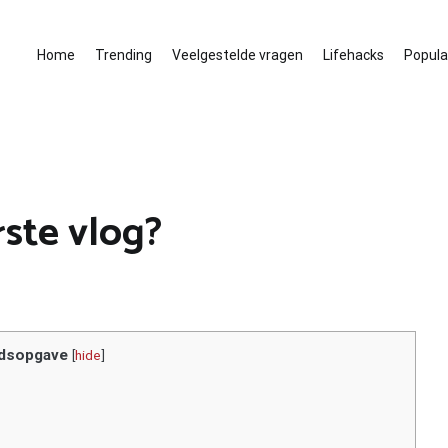
Home
Trending
Veelgestelde vragen
Lifehacks
Populai
rste vlog?
dsopgave
[
hide
]