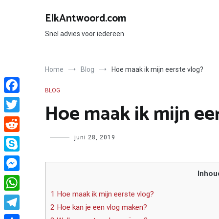
Ga
naar
ElkAntwoord.com
de
inhoud
Snel advies voor iedereen
Home
Blog
Hoe maak ik mijn eerste vlog?
BLOG
Facebook
Hoe maak ik mijn ee
Twitter
Author
juni 28, 2019
Reddit
Skype
Inhou
Messenger
1 Hoe maak ik mijn eerste vlog?
WhatsApp
2 Hoe kan je een vlog maken?
Telegram