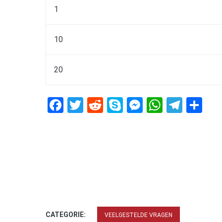
1
10
20
Facebook
Twitter
Reddit
Skype
Messenger
WhatsA
Tele
De
CATEGORIE:
VEELGESTELDE VRAGEN