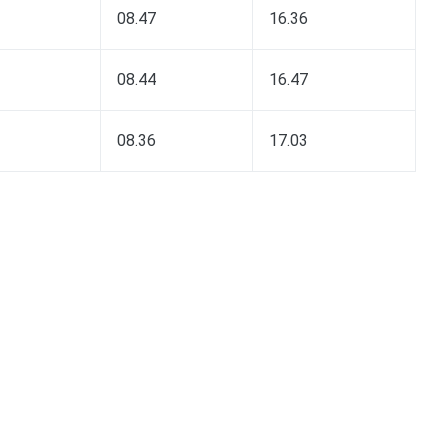
08.47
16.36
08.44
16.47
08.36
17.03
pp
gram
len