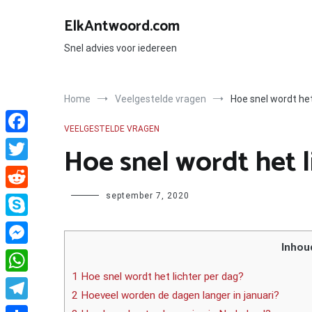
Ga
naar
ElkAntwoord.com
de
inhoud
Snel advies voor iedereen
Home
Veelgestelde vragen
Hoe snel wordt het
VEELGESTELDE VRAGEN
Facebook
Hoe snel wordt het l
Twitter
Author
september 7, 2020
Reddit
Skype
Inhou
Messenger
1 Hoe snel wordt het lichter per dag?
WhatsApp
2 Hoeveel worden de dagen langer in januari?
Telegram