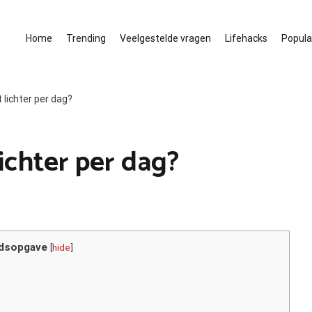
Home
Trending
Veelgestelde vragen
Lifehacks
Populai
 lichter per dag?
ichter per dag?
dsopgave
[
hide
]