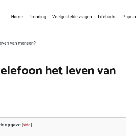
Home
Trending
Veelgestelde vragen
Lifehacks
Populai
 leven van mensen?
elefoon het leven van
dsopgave
[
hide
]