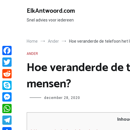
Ga
naar
ElkAntwoord.com
de
inhoud
Snel advies voor iedereen
Home
Ander
Hoe veranderde de telefoon het
ANDER
Facebook
Hoe veranderde de t
Twitter
mensen?
Reddit
Skype
Author
december 28, 2020
Messenger
WhatsApp
Inhou
Telegram