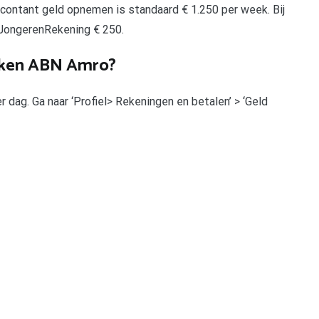
contant geld opnemen is standaard € 1.250 per week. Bij
 JongerenRekening € 250.
aken ABN Amro?
 dag. Ga naar ‘Profiel> Rekeningen en betalen’ > ‘Geld
pp
gram
len