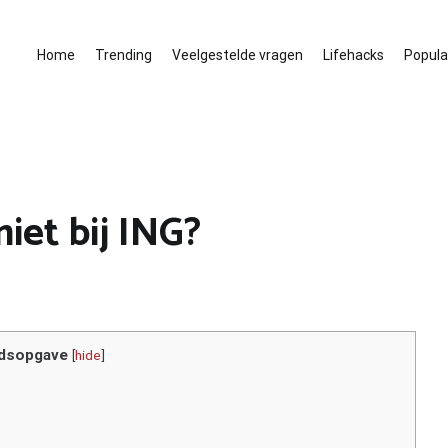
Home
Trending
Veelgestelde vragen
Lifehacks
Populai
iet bij ING?
dsopgave
[
hide
]