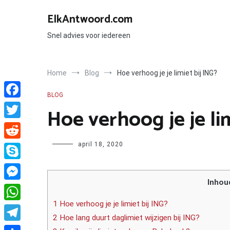
Ga
naar
ElkAntwoord.com
de
inhoud
Snel advies voor iedereen
Home
Blog
Hoe verhoog je je limiet bij ING?
BLOG
Facebook
Hoe verhoog je je lim
Twitter
Author
april 18, 2020
Reddit
Skype
Inhou
Messenger
1 Hoe verhoog je je limiet bij ING?
WhatsApp
2 Hoe lang duurt daglimiet wijzigen bij ING?
Telegram