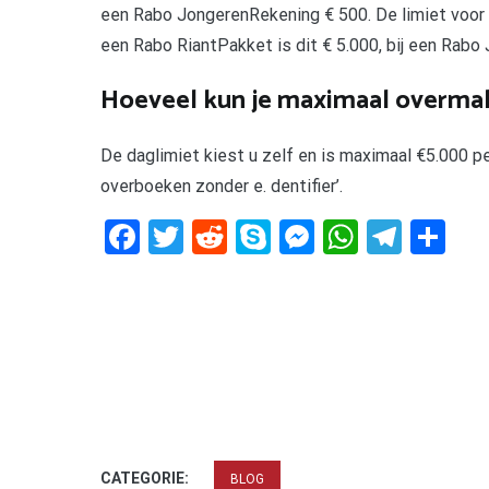
een Rabo JongerenRekening € 500. De limiet voor 
een Rabo RiantPakket is dit € 5.000, bij een Rabo
Hoeveel kun je maximaal overm
De daglimiet kiest u zelf en is maximaal €5.000 per
overboeken zonder e. dentifier’.
Facebook
Twitter
Reddit
Skype
Messenger
WhatsA
Tele
De
CATEGORIE:
BLOG