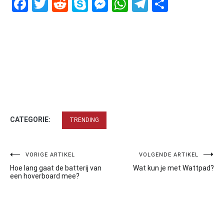
Facebook
Twitter
Reddit
Skype
Messenger
WhatsApp
Telegram
Delen
CATEGORIE:
TRENDING
Bericht
VORIGE ARTIKEL
VOLGENDE ARTIKEL
Hoe lang gaat de batterij van
Wat kun je met Wattpad?
navigatie
een hoverboard mee?