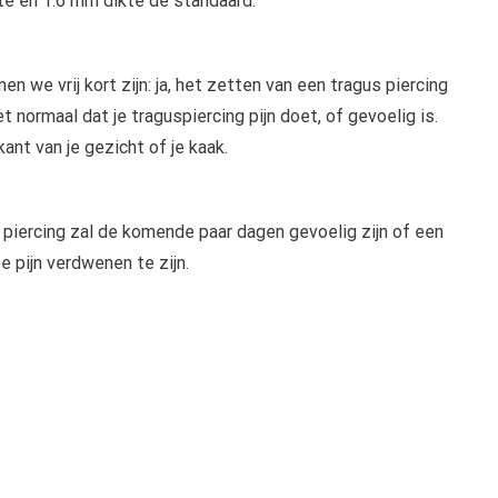
gte en 1.6 mm dikte de standaard.
en we vrij kort zijn: ja, het zetten van een tragus piercing
t normaal dat je traguspiercing pijn doet, of gevoelig is.
jkant van je gezicht of je kaak.
piercing zal de komende paar dagen gevoelig zijn of een
e pijn verdwenen te zijn.
pp
gram
len