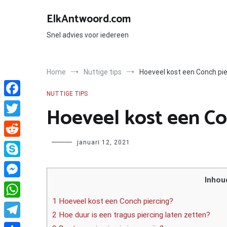
Ga
naar
ElkAntwoord.com
de
inhoud
Snel advies voor iedereen
Home
Nuttige tips
Hoeveel kost een Conch pie
NUTTIGE TIPS
Facebook
Hoeveel kost een Co
Twitter
Author
januari 12, 2021
Reddit
Skype
Inhou
Messenger
1 Hoeveel kost een Conch piercing?
WhatsApp
2 Hoe duur is een tragus piercing laten zetten?
Telegram