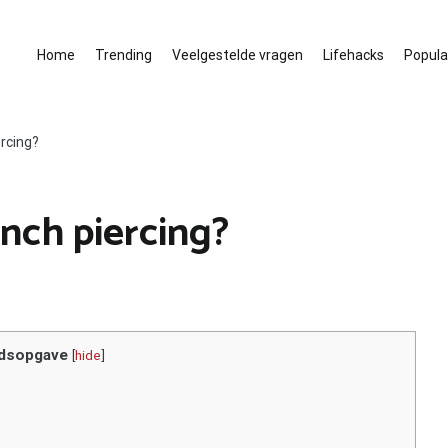
Home
Trending
Veelgestelde vragen
Lifehacks
Populai
rcing?
nch piercing?
dsopgave
[
hide
]