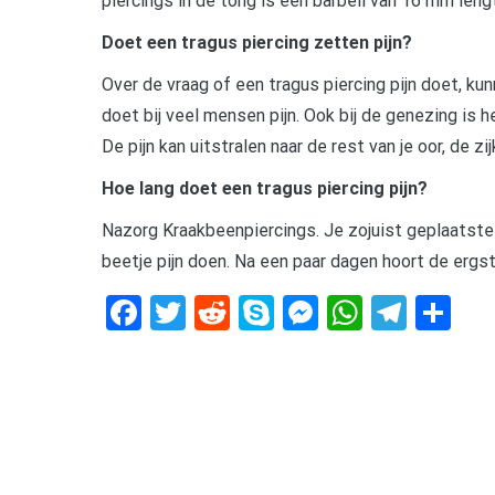
piercings in de tong is een barbell van 16 mm len
Doet een tragus piercing zetten pijn?
Over de vraag of een tragus piercing pijn doet, kunn
doet bij veel mensen pijn. Ook bij de genezing is he
De pijn kan uitstralen naar de rest van je oor, de zi
Hoe lang doet een tragus piercing pijn?
Nazorg Kraakbeenpiercings. Je zojuist geplaatste 
beetje pijn doen. Na een paar dagen hoort de ergst
Facebook
Twitter
Reddit
Skype
Messenger
WhatsA
Tele
De