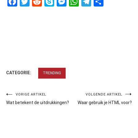
Facebook
Twitter
Reddit
Skype
Messenger
WhatsApp
Telegram
Delen
CATEGORIE:
TRENDING
Bericht
VORIGE ARTIKEL
VOLGENDE ARTIKEL
Wat betekent de uitdrukkingen?
Waar gebruik je HTML voor?
navigatie