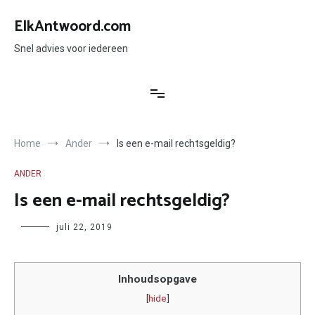
Ga
naar
ElkAntwoord.com
de
inhoud
Snel advies voor iedereen
Home
Ander
Is een e-mail rechtsgeldig?
ANDER
Is een e-mail rechtsgeldig?
Author
juli 22, 2019
Inhoudsopgave
[
hide
]