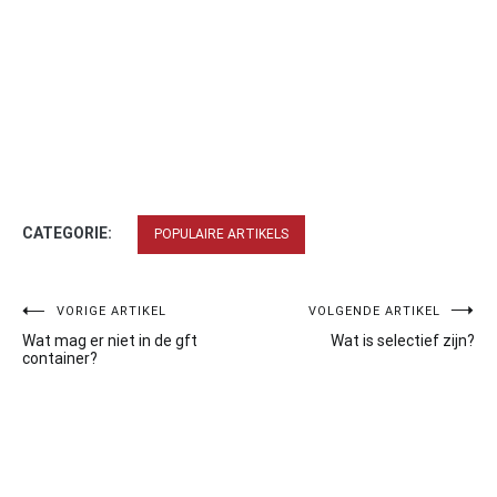
CATEGORIE:
POPULAIRE ARTIKELS
Bericht
VORIGE ARTIKEL
VOLGENDE ARTIKEL
Wat mag er niet in de gft
Wat is selectief zijn?
navigatie
container?