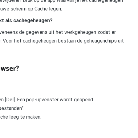
rwijderen. Druk op de app waarvan je het cachegeheugen
ieuwe scherm op Cache legen.
ikt als cachegeheugen?
veneens de gegevens uit het werkgeheugen zodat er
s. Voor het cachegeheugen bestaan de geheugenchips uit
owser?
t] en [Del]. Een pop-upvenster wordt geopend.
tbestanden”.
ache leeg te maken.