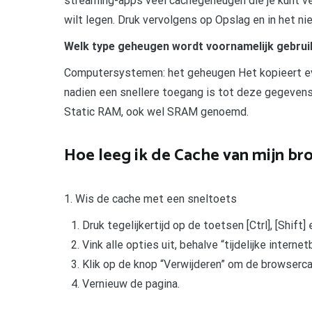
streaming-apps veel cachegeheugen die je kunt ve
wilt legen. Druk vervolgens op Opslag en in het n
Welk type geheugen wordt voornamelijk gebru
Computersystemen: het geheugen Het kopieert e
nadien een snellere toegang is tot deze gegeven
Static RAM, ook wel SRAM genoemd.
Hoe leeg ik de Cache van mijn br
1. Wis de cache met een sneltoets
Druk tegelijkertijd op de toetsen [Ctrl], [Shif
Vink alle opties uit, behalve “tijdelijke interne
Klik op de knop “Verwijderen” om de browserc
Vernieuw de pagina.