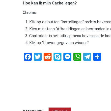
Hoe kan ik mijn Cache legen?
Chrome
Klik op de button “Instellingen” rechts boven
Kies minstens “Afbeeldingen en bestanden in 
Controleer in het uitklapmenu bovenaan de hoev
Klik op “browsegegevens wissen”
Facebook
Twitter
Reddit
Skype
Messenger
WhatsA
Tele
De