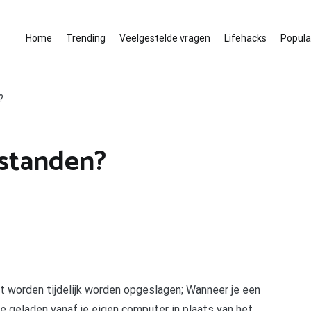
Home
Trending
Veelgestelde vragen
Lifehacks
Populai
?
standen?
kt worden tijdelijk worden opgeslagen; Wanneer je een
e geladen vanaf je eigen computer in plaats van het