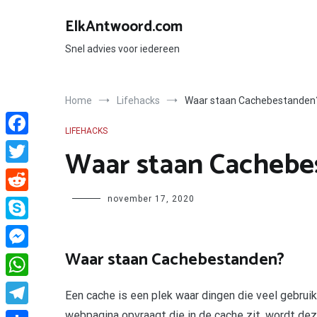
Ga
naar
ElkAntwoord.com
de
inhoud
Snel advies voor iedereen
Home
Lifehacks
Waar staan Cachebestanden
LIFEHACKS
Facebook
Waar staan Cachebe
Twitter
Author
november 17, 2020
Reddit
Skype
Waar staan Cachebestanden?
Messenger
WhatsApp
Een cache is een plek waar dingen die veel gebrui
webpagina opvraagt die in de cache zit, wordt dez
Telegram