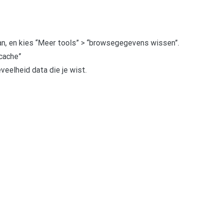
aan, en kies “Meer tools” > “browsegegevens wissen”.
cache”
eelheid data die je wist.
pp
gram
len