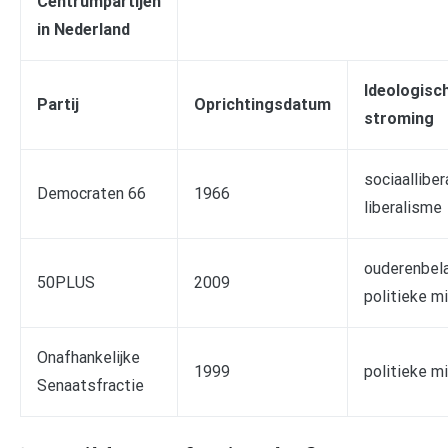
Centrumpartijen
in Nederland
Ideologisc
Partij
Oprichtingsdatum
stroming
sociaalliber
Democraten 66
1966
liberalisme
ouderenbel
50PLUS
2009
politieke m
Onafhankelijke
1999
politieke m
Senaatsfractie