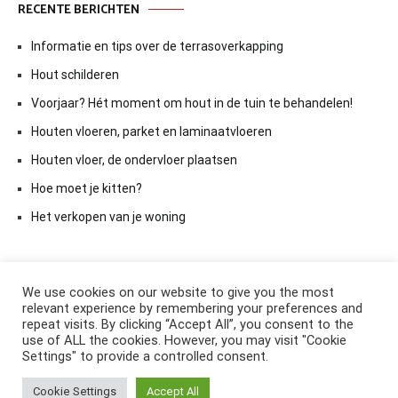
RECENTE BERICHTEN
Informatie en tips over de terrasoverkapping
Hout schilderen
Voorjaar? Hét moment om hout in de tuin te behandelen!
Houten vloeren, parket en laminaatvloeren
Houten vloer, de ondervloer plaatsen
Hoe moet je kitten?
Het verkopen van je woning
We use cookies on our website to give you the most
relevant experience by remembering your preferences and
repeat visits. By clicking “Accept All”, you consent to the
use of ALL the cookies. However, you may visit "Cookie
Settings" to provide a controlled consent.
Copyright © 2026
ElkAntwoord.com
. All rights reserved. Thema:
Cookie Settings
Accept All
Cenote
by ThemeGrill. Aangedreven door
WordPress
.