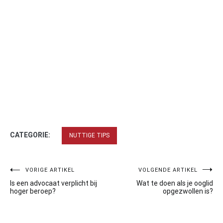
CATEGORIE:
NUTTIGE TIPS
Bericht
VORIGE ARTIKEL
VOLGENDE ARTIKEL
Is een advocaat verplicht bij
Wat te doen als je ooglid
navigatie
hoger beroep?
opgezwollen is?