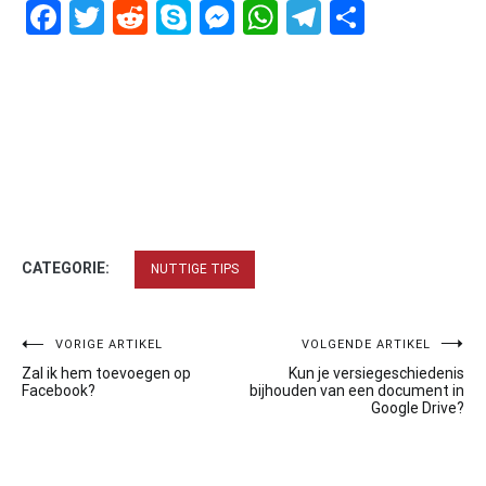
Facebook
Twitter
Reddit
Skype
Messenger
WhatsApp
Telegram
Delen
CATEGORIE:
NUTTIGE TIPS
Bericht
VORIGE ARTIKEL
VOLGENDE ARTIKEL
Zal ik hem toevoegen op
Kun je versiegeschiedenis
navigatie
Facebook?
bijhouden van een document in
Google Drive?