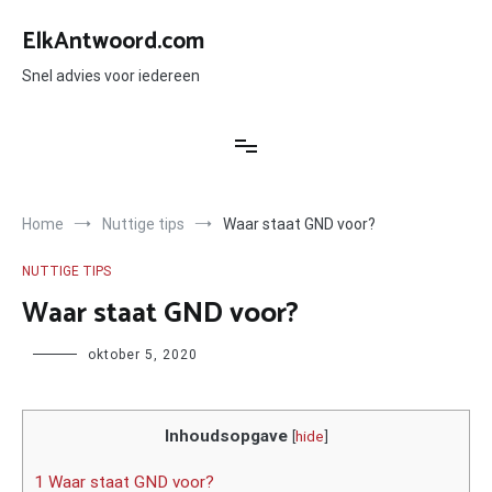
Ga
naar
ElkAntwoord.com
de
inhoud
Snel advies voor iedereen
Home
Nuttige tips
Waar staat GND voor?
NUTTIGE TIPS
Waar staat GND voor?
Author
oktober 5, 2020
Inhoudsopgave
[
hide
]
1 Waar staat GND voor?