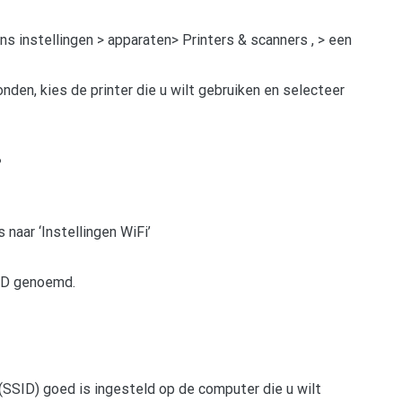
s instellingen > apparaten> Printers & scanners , > een
onden, kies de printer die u wilt gebruiken en selecteer
?
s naar ‘Instellingen WiFi’
SID genoemd.
(SSID) goed is ingesteld op de computer die u wilt