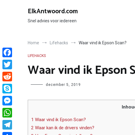
Ga
naar
ElkAntwoord.com
de
inhoud
Snel advies voor iedereen
Home
Lifehacks
Waar vind ik Epson Scan?
LIFEHACKS
Facebook
Waar vind ik Epson 
Twitter
Author
december 5, 2019
Reddit
Skype
Inhou
Messenger
1 Waar vind ik Epson Scan?
WhatsApp
2 Waar kan ik de drivers vinden?
Telegram