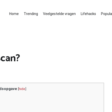
Home
Trending
Veelgestelde vragen
Lifehacks
Populai
Scan?
dsopgave
[
hide
]