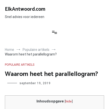
Ga
naar
ElkAntwoord.com
de
inhoud
Snel advies voor iedereen
Home
Populaire artikels
Waarom heet het parallellogram?
POPULAIRE ARTIKELS
Waarom heet het parallellogram?
Author
september 19, 2019
Inhoudsopgave
[
hide
]