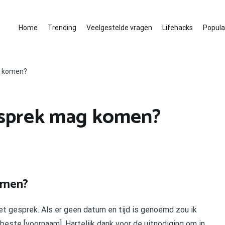
Home
Trending
Veelgestelde vragen
Lifehacks
Populai
ag komen?
gesprek mag komen?
komen?
het gesprek. Als er geen datum en tijd is genoemd zou ik
este [voornaam], Hartelijk dank voor de uitnodiging om in