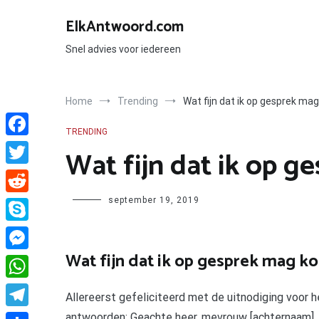
Ga
naar
ElkAntwoord.com
de
inhoud
Snel advies voor iedereen
Home
Trending
Wat fijn dat ik op gesprek m
TRENDING
Facebook
Wat fijn dat ik op 
Twitter
Author
september 19, 2019
Reddit
Skype
Wat fijn dat ik op gesprek mag 
Messenger
WhatsApp
Allereerst gefeliciteerd met de uitnodiging voor 
antwoorden: Geachte heer, mevrouw [achternaam], b
Telegram