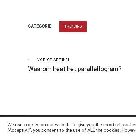
CATEGORIE:
TRENDING
Bericht
VORIGE ARTIKEL
Waarom heet het parallellogram?
navigatie
We use cookies on our website to give you the most relevant ex
Copyright © 2026
ElkAntwoord.com
. All rights reserve
“Accept All”, you consent to the use of ALL the cookies. Howeve