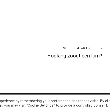
VOLGENDE ARTIKEL
Hoelang zoogt een lam?
perience by remembering your preferences and repeat visits. By cli
d. Thema:
Cenote
by ThemeGrill. Aangedreven door
WordPress
.
r, you may visit "Cookie Settings" to provide a controlled consent.