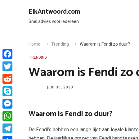
Ga
naar
ElkAntwoord.com
de
inhoud
Snel advies voor iedereen
Home
Trending
Waarom is Fendi zo duur?
TRENDING
Facebook
Waarom is Fendi zo 
Twitter
Author
juni 30, 2020
Reddit
Skype
Waarom is Fendi zo duur?
Messenger
WhatsApp
De Fendi’s hebben een lange lijst aan loyale klant
hebben. De jaarlijkse omzet van Fendi handtassen i
Telegram