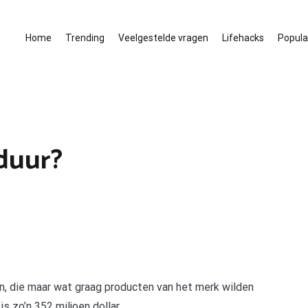
Home
Trending
Veelgestelde vragen
Lifehacks
Populai
duur?
en, die maar wat graag producten van het merk wilden
s zo’n 352 miljoen dollar.