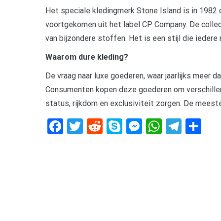
Het speciale kledingmerk Stone Island is in 1982
voortgekomen uit het label CP Company. De collec
van bijzondere stoffen. Het is een stijl die iede
Waarom dure kleding?
De vraag naar luxe goederen, waar jaarlijks meer d
Consumenten kopen deze goederen om verschillen
status, rijkdom en exclusiviteit zorgen. De meest
Facebook
Twitter
Reddit
Skype
Messenger
WhatsA
Tele
De