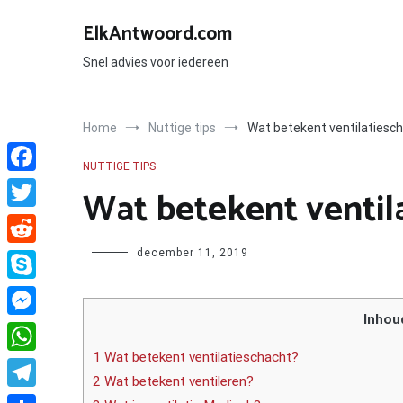
Ga
naar
ElkAntwoord.com
de
inhoud
Snel advies voor iedereen
Home
Nuttige tips
Wat betekent ventilatiesc
NUTTIGE TIPS
Facebook
Wat betekent ventil
Twitter
Author
december 11, 2019
Reddit
Skype
Inhou
Messenger
1 Wat betekent ventilatieschacht?
WhatsApp
2 Wat betekent ventileren?
Telegram