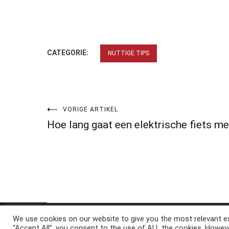
CATEGORIE:
NUTTIGE TIPS
Bericht
VORIGE ARTIKEL
Hoe lang gaat een elektrische fiets m
navigatie
We use cookies on our website to give you the most relevant ex
Copyright © 2026
ElkAntwoord.com
. All rights reserve
“Accept All”, you consent to the use of ALL the cookies. Howeve