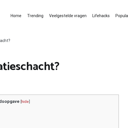
Home
Trending
Veelgestelde vragen
Lifehacks
Populai
hacht?
atieschacht?
dsopgave
[
hide
]