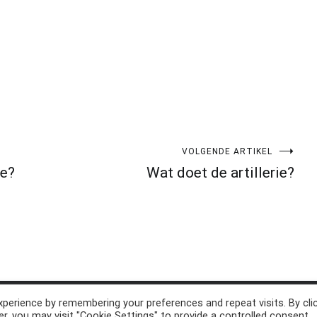
VOLGENDE ARTIKEL
ee?
Wat doet de artillerie?
perience by remembering your preferences and repeat visits. By cli
d. Thema:
Cenote
by ThemeGrill. Aangedreven door
WordPress
.
r, you may visit "Cookie Settings" to provide a controlled consent.