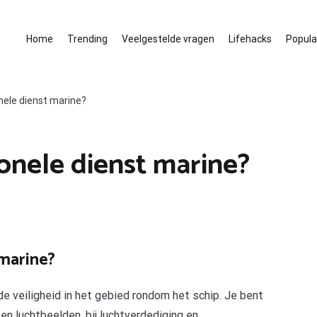
Home
Trending
Veelgestelde vragen
Lifehacks
Populai
nele dienst marine?
onele dienst marine?
 marine?
de veiligheid in het gebied rondom het schip. Je bent
en luchtbeelden, bij luchtverdediging en