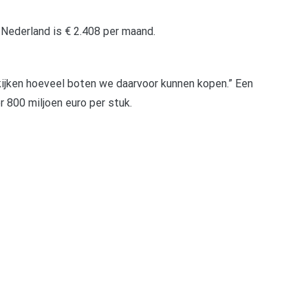
 Nederland is € 2.408 per maand.
k kijken hoeveel boten we daarvoor kunnen kopen.” Een
800 miljoen euro per stuk.
pp
gram
len