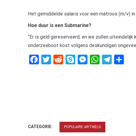
Het gemiddelde salaris voor een matroos (m/v) in
Hoe duur is een Submarine?
“Er is geld gereserveerd, en we zullen uiteindelij
onderzeeboot kost volgens deskundigen ongeveer 
Facebook
Twitter
Reddit
Skype
Messenger
WhatsA
Tele
De
CATEGORIE:
POPULAIRE ARTIKELS