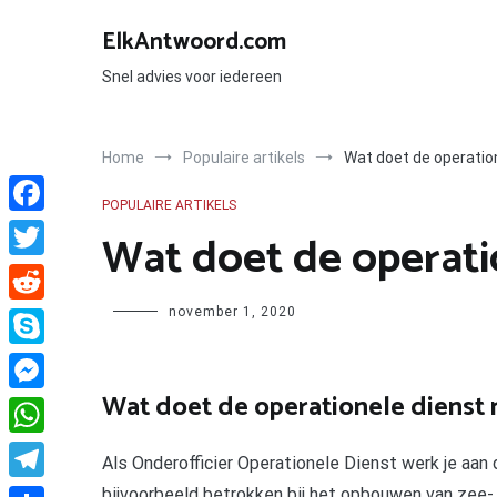
Ga
naar
ElkAntwoord.com
de
inhoud
Snel advies voor iedereen
Home
Populaire artikels
Wat doet de operatio
POPULAIRE ARTIKELS
Facebook
Wat doet de operati
Twitter
Author
november 1, 2020
Reddit
Skype
Wat doet de operationele dienst
Messenger
WhatsApp
Als Onderofficier Operationele Dienst werk je aan 
bijvoorbeeld betrokken bij het opbouwen van zee- 
Telegram