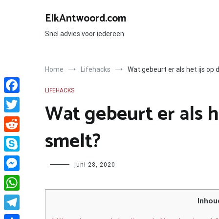
Ga
naar
ElkAntwoord.com
de
inhoud
Snel advies voor iedereen
Home
Lifehacks
Wat gebeurt er als het ijs op
LIFEHACKS
Facebook
Wat gebeurt er als h
Twitter
smelt?
Reddit
Skype
Author
juni 28, 2020
Messenger
WhatsApp
Inhou
Telegram