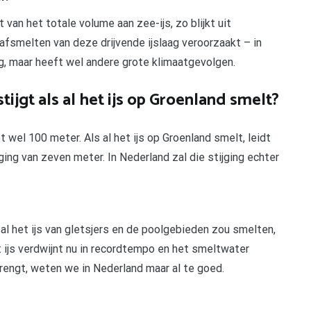
an het totale volume aan zee-ijs, zo blijkt uit
fsmelten van deze drijvende ijslaag veroorzaakt – in
ng, maar heeft wel andere grote klimaatgevolgen.
ijgt als al het ijs op Groenland smelt?
 wel 100 meter. Als al het ijs op Groenland smelt, leidt
ing van zeven meter. In Nederland zal die stijging echter
l het ijs van gletsjers en de poolgebieden zou smelten,
t ijs verdwijnt nu in recordtempo en het smeltwater
rengt, weten we in Nederland maar al te goed.