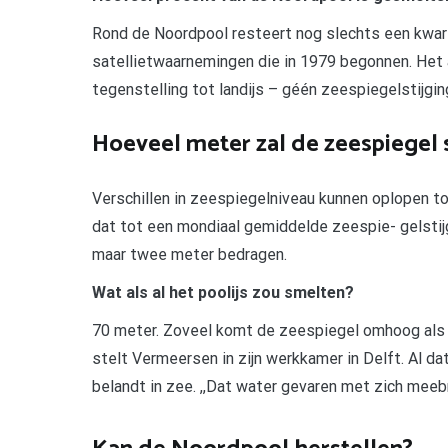
Rond de Noordpool resteert nog slechts een kwart v
satellietwaarnemingen die in 1979 begonnen. Het a
tegenstelling tot landijs – géén zeespiegelstijgi
Hoeveel meter zal de zeespiegel st
Verschillen in zeespiegelniveau kunnen oplopen tot
dat tot een mondiaal gemiddelde zeespie- gelstijg
maar twee meter bedragen.
Wat als al het poolijs zou smelten?
70 meter. Zoveel komt de zeespiegel omhoog als a
stelt Vermeersen in zijn werkkamer in Delft. Al da
belandt in zee. ,,Dat water gevaren met zich meeb