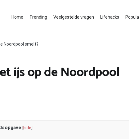
Home
Trending
Veelgestelde vragen
Lifehacks
Populai
 de Noordpool smelt?
et ijs op de Noordpool
dsopgave
[
hide
]