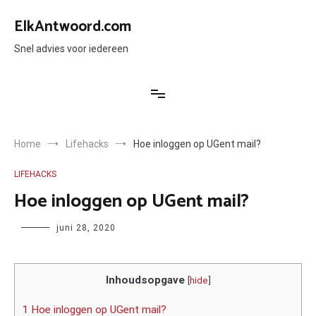
Ga
naar
ElkAntwoord.com
de
inhoud
Snel advies voor iedereen
Home
Lifehacks
Hoe inloggen op UGent mail?
LIFEHACKS
Hoe inloggen op UGent mail?
Author
juni 28, 2020
Inhoudsopgave
[
hide
]
1 Hoe inloggen op UGent mail?