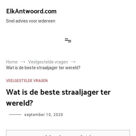
Ga
naar
ElkAntwoord.com
de
inhoud
Snel advies voor iedereen
Home
Veelgestelde vragen
Wat is de beste straaljager ter wereld?
VEELGESTELDE VRAGEN
Wat is de beste straaljager ter
wereld?
Author
september 10, 2020