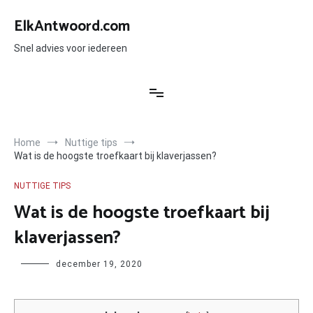
Ga
naar
ElkAntwoord.com
de
inhoud
Snel advies voor iedereen
Home
Nuttige tips
Wat is de hoogste troefkaart bij klaverjassen?
NUTTIGE TIPS
Wat is de hoogste troefkaart bij
klaverjassen?
Author
december 19, 2020