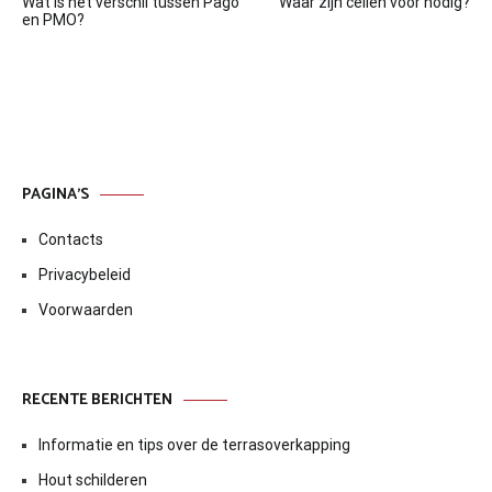
Wat is het verschil tussen Pago
Waar zijn cellen voor nodig?
navigatie
en PMO?
PAGINA’S
Contacts
Privacybeleid
Voorwaarden
RECENTE BERICHTEN
Informatie en tips over de terrasoverkapping
Hout schilderen