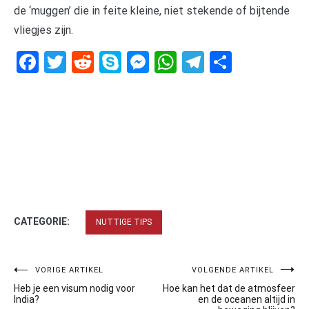
de ‘muggen’ die in feite kleine, niet stekende of bijtende
vliegjes zijn.
Facebook
Twitter
Reddit
Skype
Messenger
WhatsApp
Telegram
Delen
CATEGORIE:
NUTTIGE TIPS
Bericht
VORIGE ARTIKEL
VOLGENDE ARTIKEL
Heb je een visum nodig voor
Hoe kan het dat de atmosfeer
navigatie
India?
en de oceanen altijd in