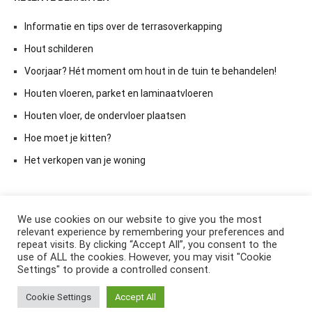
Informatie en tips over de terrasoverkapping
Hout schilderen
Voorjaar? Hét moment om hout in de tuin te behandelen!
Houten vloeren, parket en laminaatvloeren
Houten vloer, de ondervloer plaatsen
Hoe moet je kitten?
Het verkopen van je woning
We use cookies on our website to give you the most
relevant experience by remembering your preferences and
repeat visits. By clicking “Accept All”, you consent to the
use of ALL the cookies. However, you may visit "Cookie
Settings" to provide a controlled consent.
Copyright © 2026
ElkAntwoord.com
. All rights reserved. Thema:
Cookie Settings
Accept All
Cenote
by ThemeGrill. Aangedreven door
WordPress
.