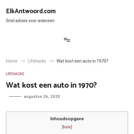
Ga
naar
ElkAntwoord.com
de
inhoud
Snel advies voor iedereen
Home
Lifehacks
Wat kost een auto in 1970?
LIFEHACKS
Wat kost een auto in 1970?
Author
augustus 26, 2020
Inhoudsopgave
[
hide
]