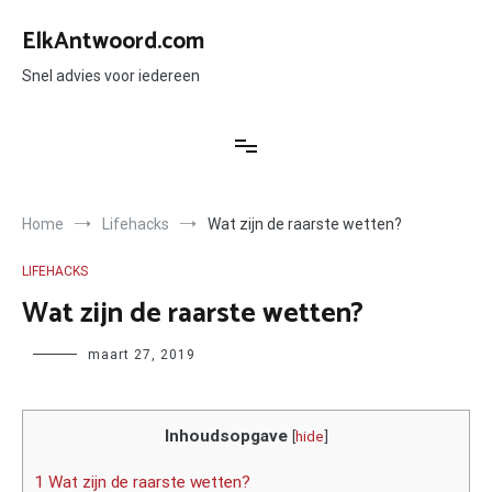
Ga
naar
ElkAntwoord.com
de
inhoud
Snel advies voor iedereen
Home
Lifehacks
Wat zijn de raarste wetten?
LIFEHACKS
Wat zijn de raarste wetten?
Author
maart 27, 2019
Inhoudsopgave
[
hide
]
1 Wat zijn de raarste wetten?