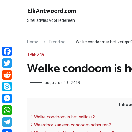
Ga
naar
ElkAntwoord.com
de
inhoud
Snel advies voor iedereen
Home
Trending
Welke condoom is het veiligst
TRENDING
Facebook
Welke condoom is he
Twitter
Author
augustus 13, 2019
Reddit
Skype
Inhou
Messenger
1 Welke condoom is het veiligst?
WhatsApp
2 Waardoor kan een condoom scheuren?
Telegram