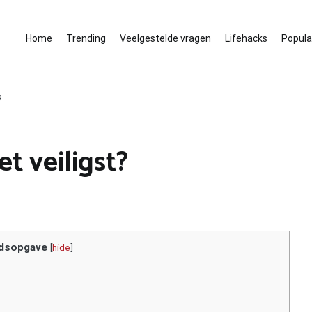
Home
Trending
Veelgestelde vragen
Lifehacks
Populai
?
t veiligst?
dsopgave
[
hide
]