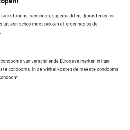
kopen?
 tankstations, sexshops, supermarkten, drogisterijen en
s uit een schap moet pakken of erger nog bij de
.
condooms van verschillende Europese merken in haar
urste condooms. In de winkel kosten de meeste condooms
 condoom!
pp
gram
len