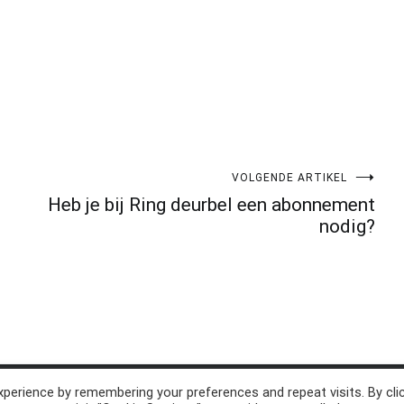
VOLGENDE ARTIKEL
Heb je bij Ring deurbel een abonnement
nodig?
perience by remembering your preferences and repeat visits. By cli
d. Thema:
Cenote
by ThemeGrill. Aangedreven door
WordPress
.