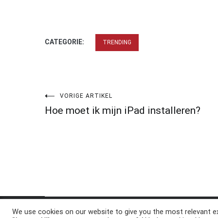
CATEGORIE:
TRENDING
Bericht
VORIGE ARTIKEL
Hoe moet ik mijn iPad installeren?
navigatie
We use cookies on our website to give you the most relevant ex
Copyright © 2026
ElkAntwoord.com
. All rights reserve