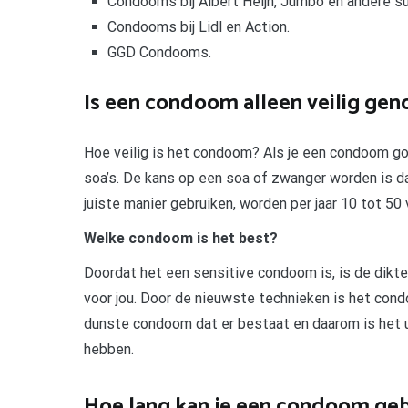
Condooms bij Albert Heijn, Jumbo en andere s
Condooms bij Lidl en Action.
GGD Condooms.
Is een condoom alleen veilig gen
Hoe veilig is het condoom? Als je een condoom g
soa’s. De kans op een soa of zwanger worden is 
juiste manier gebruiken, worden per jaar 10 tot 5
Welke condoom is het best?
Doordat het een sensitive condoom is, is de dikte
voor jou. Door de nieuwste technieken is het con
dunste condoom dat er bestaat en daarom is het u
hebben.
Hoe lang kan je een condoom ge