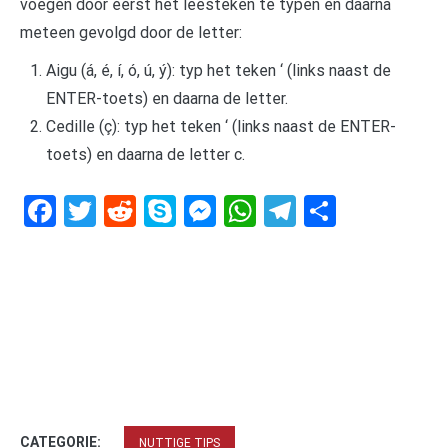
voegen door éérst het leesteken te typen en daarna
meteen gevolgd door de letter:
Aigu (á, é, í, ó, ú, ý): typ het teken ‘ (links naast de
ENTER-toets) en daarna de letter.
Cedille (ç): typ het teken ‘ (links naast de ENTER-
toets) en daarna de letter c.
Facebook
Twitter
Reddit
Skype
Messenger
WhatsApp
Telegram
Delen
CATEGORIE:
NUTTIGE TIPS