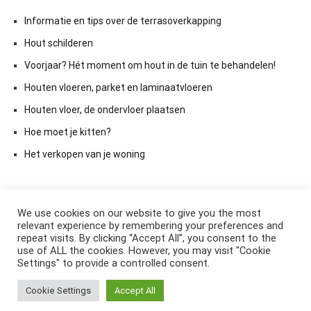
Informatie en tips over de terrasoverkapping
Hout schilderen
Voorjaar? Hét moment om hout in de tuin te behandelen!
Houten vloeren, parket en laminaatvloeren
Houten vloer, de ondervloer plaatsen
Hoe moet je kitten?
Het verkopen van je woning
We use cookies on our website to give you the most
relevant experience by remembering your preferences and
repeat visits. By clicking “Accept All”, you consent to the
use of ALL the cookies. However, you may visit "Cookie
Settings" to provide a controlled consent.
Copyright © 2026
ElkAntwoord.com
. All rights reserved. Thema:
Cookie Settings
Accept All
Cenote
by ThemeGrill. Aangedreven door
WordPress
.