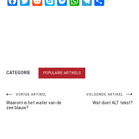
Facebook
Twitter
Reddit
Skype
Messenger
WhatsApp
Telegram
Delen
CATEGORIE:
POPULAIRE ARTIKELS
Bericht
VORIGE ARTIKEL
VOLGENDE ARTIKEL
Waarom is het water van de
Wat doet ALT tekst?
navigatie
zee blauw?