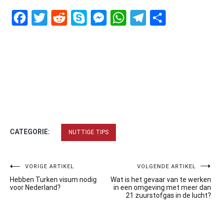
Facebook
Twitter
Reddit
Skype
Messenger
WhatsApp
Telegram
Delen
CATEGORIE:
NUTTIGE TIPS
Bericht
VORIGE ARTIKEL
VOLGENDE ARTIKEL
Hebben Turken visum nodig
Wat is het gevaar van te werken
navigatie
voor Nederland?
in een omgeving met meer dan
21 zuurstofgas in de lucht?