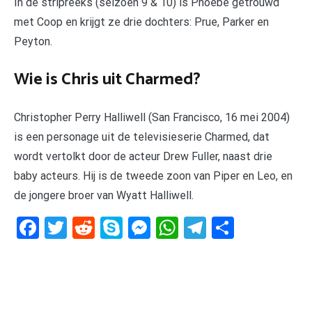
In de stripreeks (seizoen 9 & 10) is Phoebe getrouwd
met Coop en krijgt ze drie dochters: Prue, Parker en
Peyton.
Wie is Chris uit Charmed?
Christopher Perry Halliwell (San Francisco, 16 mei 2004)
is een personage uit de televisieserie Charmed, dat
wordt vertolkt door de acteur Drew Fuller, naast drie
baby acteurs. Hij is de tweede zoon van Piper en Leo, en
de jongere broer van Wyatt Halliwell.
Facebook
Twitter
Reddit
Skype
Messenger
WhatsApp
Telegram
Delen