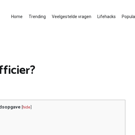
Home
Trending
Veelgestelde vragen
Lifehacks
Populai
ficier?
dsopgave
[
hide
]