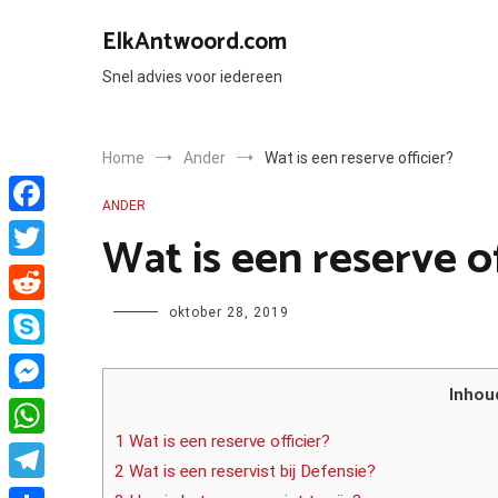
Ga
naar
ElkAntwoord.com
de
inhoud
Snel advies voor iedereen
Home
Ander
Wat is een reserve officier?
ANDER
Facebook
Wat is een reserve of
Twitter
Author
oktober 28, 2019
Reddit
Skype
Inhou
Messenger
1 Wat is een reserve officier?
WhatsApp
2 Wat is een reservist bij Defensie?
Telegram