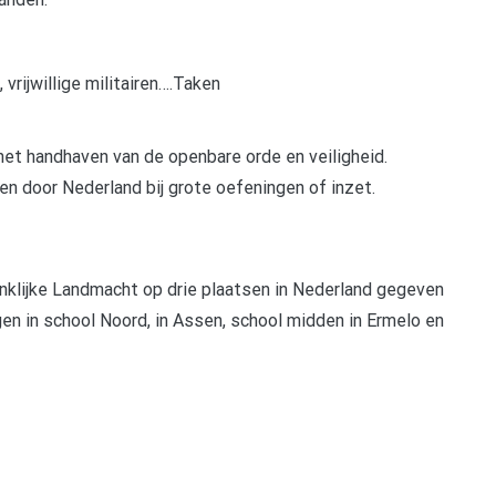
vrijwillige militairen….Taken
r het handhaven van de openbare orde en veiligheid.
ten door Nederland bij grote oefeningen of inzet.
klijke Landmacht op drie plaatsen in Nederland gegeven
gen in school Noord, in Assen, school midden in Ermelo en
pp
gram
len