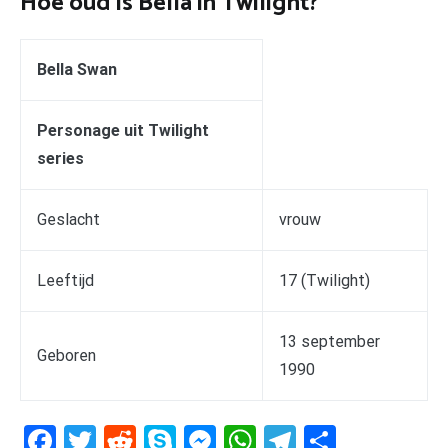
Hoe oud is Bella in Twilight?
Bella Swan
Personage uit Twilight
series
Geslacht
vrouw
Leeftijd
17 (Twilight)
13 september
Geboren
1990
Facebook
Twitter
Reddit
Skype
Messenger
WhatsApp
Telegram
Delen