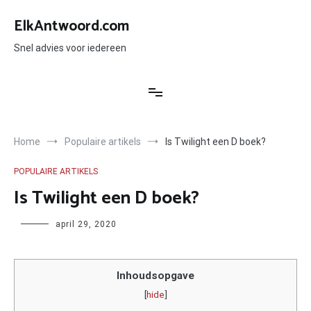
Ga
naar
ElkAntwoord.com
de
inhoud
Snel advies voor iedereen
Home
Populaire artikels
Is Twilight een D boek?
POPULAIRE ARTIKELS
Is Twilight een D boek?
Author
april 29, 2020
Inhoudsopgave
[
hide
]