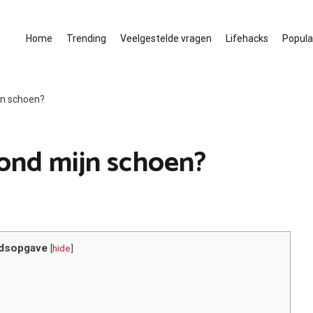
Home
Trending
Veelgestelde vragen
Lifehacks
Populai
jn schoen?
ond mijn schoen?
dsopgave
[
hide
]