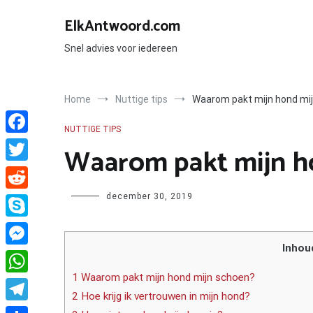
Ga
naar
ElkAntwoord.com
de
inhoud
Snel advies voor iedereen
Home
Nuttige tips
Waarom pakt mijn hond mi
NUTTIGE TIPS
Facebook
Waarom pakt mijn h
Twitter
Author
december 30, 2019
Reddit
Skype
Inhou
Messenger
1 Waarom pakt mijn hond mijn schoen?
WhatsApp
2 Hoe krijg ik vertrouwen in mijn hond?
Telegram