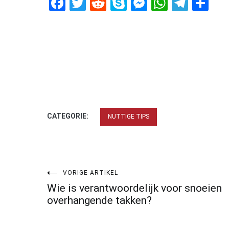
Facebook
Twitter
Reddit
Skype
Messenger
WhatsA
Tele
De
CATEGORIE:
NUTTIGE TIPS
Bericht
VORIGE ARTIKEL
Wie is verantwoordelijk voor snoeien
navigatie
overhangende takken?