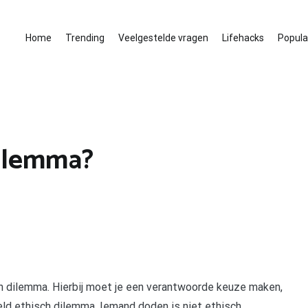
Home
Trending
Veelgestelde vragen
Lifehacks
Populai
dilemma?
h dilemma. Hierbij moet je een verantwoorde keuze maken,
beeld ethisch dilemma. Iemand doden is niet ethisch