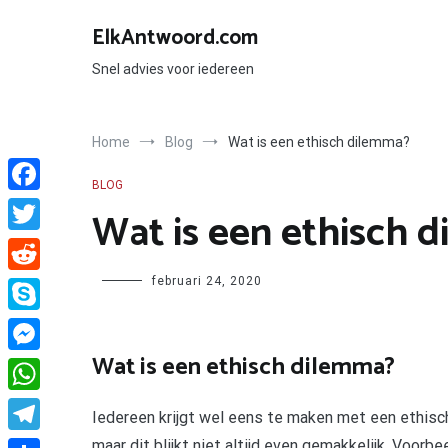
Ga
naar
ElkAntwoord.com
de
inhoud
Snel advies voor iedereen
Home
Blog
Wat is een ethisch dilemma?
BLOG
Facebook
Wat is een ethisch 
Twitter
Author
februari 24, 2020
Reddit
Skype
Wat is een ethisch dilemma?
Messenger
WhatsApp
Iedereen krijgt wel eens te maken met een ethisc
maar dit blijkt niet altijd even gemakkelijk. Voor
Telegram